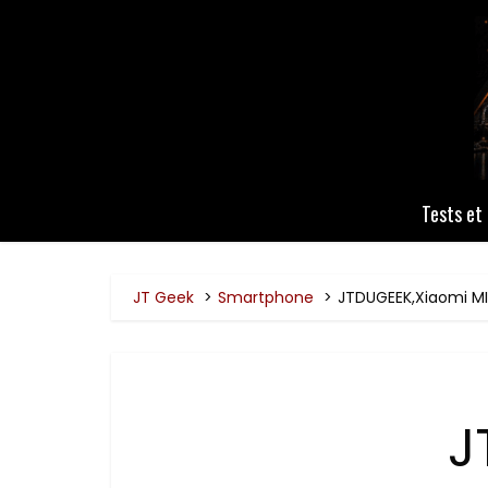
Tests et 
JT Geek
Smartphone
JTDUGEEK,Xiaomi MI 
J