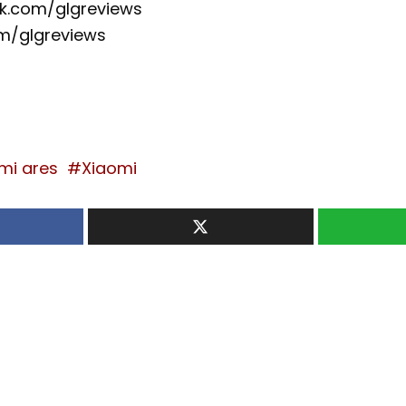
k.com/glgreviews
om/glgreviews
mi ares
Xiaomi