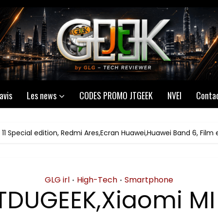
avis
Les news
CODES PROMO JTGEEK
NVEI
Conta
11 Special edition, Redmi Ares,Ecran Huawei,Huawei Band 6, Film
GLG irl
High-Tech
Smartphone
•
•
TDUGEEK,Xiaomi MI 