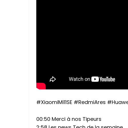
#XiaomiMi11SE #RedmiAres #Huaw
00:50 Merci à nos Tipeurs
2:58 Les news Tech de la semaine