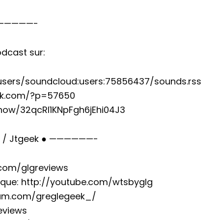
 ——————-
odcast sur:
/users/soundcloud:users:75856437/sounds.rss
eek.com/?p=57650
/show/32qcRl1KNpFgh6jEhi04J3
k / Jtgeek ● ——————-
.com/glgreviews
ique: http://youtube.com/wtsbyglg
ram.com/greglegeek_/
reviews