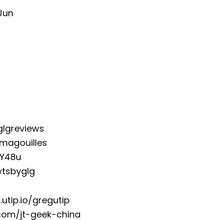
 Jun
glgreviews
magouilles
NY48u
wtsbyglg
utip.io/gregutip
e.com/jt-geek-china