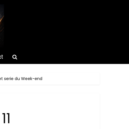
ct
 et serie du Week-end
11