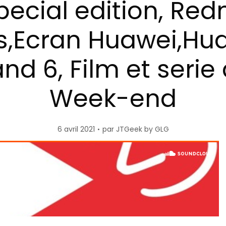
pecial edition, Red
s,Ecran Huawei,Hu
nd 6, Film et serie
Week-end
6 avril 2021
par
JTGeek by GLG