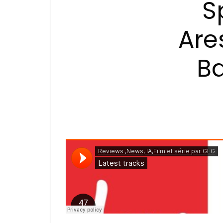
S
Are
Ba