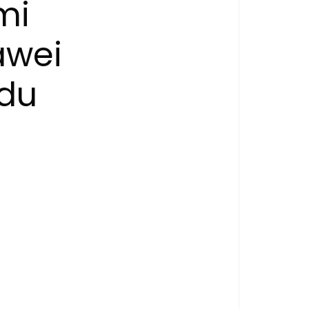
mi
awei
 du