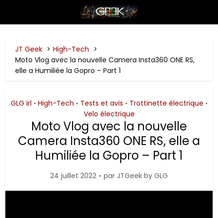
JT Geek
High-Tech
Moto Vlog avec la nouvelle Camera Insta360 ONE RS,
elle a Humiliée la Gopro – Part 1
GLG irl
High-Tech
Tests et avis
Trottinette électrique
•
•
•
•
Velo électrique
Moto Vlog avec la nouvelle
Camera Insta360 ONE RS, elle a
Humiliée la Gopro – Part 1
24 juillet 2022
par
JTGeek by GLG