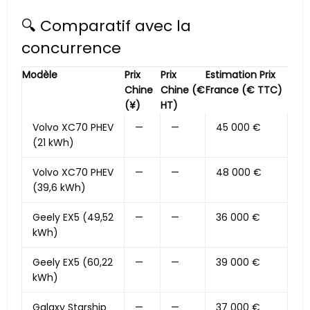
🔍 Comparatif avec la
concurrence
Modèle
Prix
Prix
Estimation Prix
Chine
Chine (€
France (€ TTC)
(¥)
HT)
Volvo XC70 PHEV
—
—
45 000 €
(21 kWh)
Volvo XC70 PHEV
—
—
48 000 €
(39,6 kWh)
Geely EX5 (49,52
—
—
36 000 €
kWh)
Geely EX5 (60,22
—
—
39 000 €
kWh)
Galaxy Starship
—
—
37 000 €