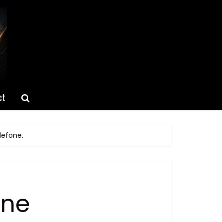
ct
lefone.
one