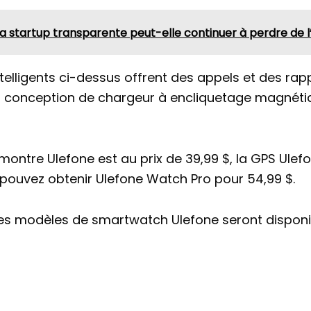
 la startup transparente peut-elle continuer à perdre de l
ntelligents ci-dessus offrent des appels et des ra
conception de chargeur à encliquetage magnétiq
la montre Ulefone est au prix de 39,99 $, la GPS Ule
s pouvez obtenir Ulefone Watch Pro pour 54,99 $.
us les modèles de smartwatch Ulefone seront dispon