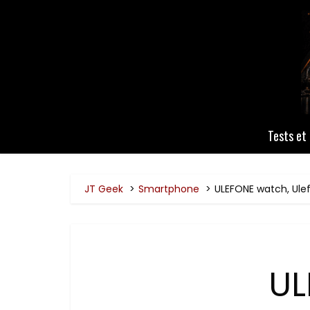
Tests et 
JT Geek
Smartphone
ULEFONE watch, Ule
UL