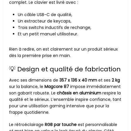
complet. Le clavier est livré avec :
Un câble USB-C de qualité,
Un extracteur de keycaps,
Trois switchs inductifs de rechange,
Et un petit manuel utilisateur.
Rien à redire, on est clairement sur un produit sérieux
dès la première prise en main.
💡 Design et qualité de fabrication
Avec ses dimensions de
357 x 136 x 40 mm
et ses
2 kg
sur la balance, le
Magcore 87
impose immédiatement
son gabarit robuste. Le
châssis en aluminium
respire la
qualité et le sérieux. L’ensemble inspire confiance, tant
pour une utilisation gaming intensive que pour la
frappe quotidienne.
Le rétroéclairage
RGB par touche
est personnalisable
et met bien en valeur le look épuré du clavier. Côté