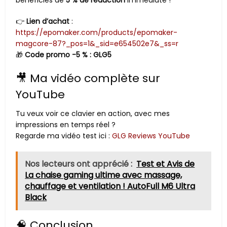
👉
Lien d’achat
:
https://epomaker.com/products/epomaker-
magcore-87?_pos=1&_sid=e654502e7&_ss=r
🎁
Code promo -5 % : GLG5
🎥 Ma vidéo complète sur
YouTube
Tu veux voir ce clavier en action, avec mes
impressions en temps réel ?
Regarde ma vidéo test ici :
GLG Reviews YouTube
Nos lecteurs ont apprécié :
Test et Avis de
La chaise gaming ultime avec massage,
chauffage et ventilation ! AutoFull M6 Ultra
Black
🧠 Conclusion