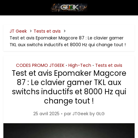
JT Geek
Tests et avis
Test et avis Epomaker Magcore 87 : Le clavier gamer
TKL aux switchs inductifs et 8000 Hz qui change tout !
CODES PROMO JTGEEK
High-Tech
Tests et avis
•
•
Test et avis Epomaker Magcore
87 : Le clavier gamer TKL aux
switchs inductifs et 8000 Hz qui
change tout !
25 avril 2025
par
JTGeek by GLG