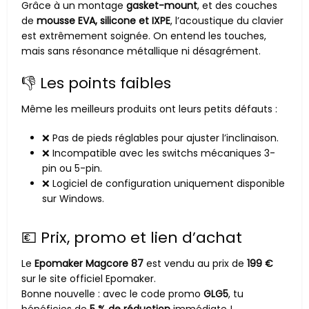
Grâce à un montage
gasket-mount
, et des couches
de
mousse EVA, silicone et IXPE
, l’acoustique du clavier
est extrêmement soignée. On entend les touches,
mais sans résonance métallique ni désagrément.
👎 Les points faibles
Même les meilleurs produits ont leurs petits défauts :
❌ Pas de pieds réglables pour ajuster l’inclinaison.
❌ Incompatible avec les switchs mécaniques 3-
pin ou 5-pin.
❌ Logiciel de configuration uniquement disponible
sur Windows.
💶 Prix, promo et lien d’achat
Le
Epomaker Magcore 87
est vendu au prix de
199 €
sur le site officiel Epomaker.
Bonne nouvelle : avec le code promo
GLG5
, tu
bénéficies de
5 % de réduction
immédiate !