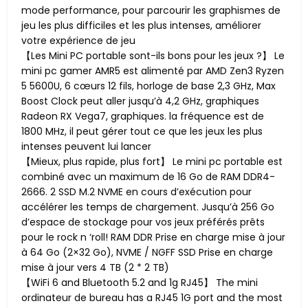
mode performance, pour parcourir les graphismes de
jeu les plus difficiles et les plus intenses, améliorer
votre expérience de jeu
【Les Mini PC portable sont-ils bons pour les jeux ?】 Le
mini pc gamer AMR5 est alimenté par AMD Zen3 Ryzen
5 5600U, 6 cœurs 12 fils, horloge de base 2,3 GHz, Max
Boost Clock peut aller jusqu’à 4,2 GHz, graphiques
Radeon RX Vega7, graphiques. la fréquence est de
1800 MHz, il peut gérer tout ce que les jeux les plus
intenses peuvent lui lancer
【Mieux, plus rapide, plus fort】 Le mini pc portable est
combiné avec un maximum de 16 Go de RAM DDR4-
2666. 2 SSD M.2 NVME en cours d’exécution pour
accélérer les temps de chargement. Jusqu’à 256 Go
d’espace de stockage pour vos jeux préférés prêts
pour le rock n ‘roll! RAM DDR Prise en charge mise à jour
à 64 Go (2×32 Go), NVME / NGFF SSD Prise en charge
mise à jour vers 4 TB (2 * 2 TB)
【WiFi 6 and Bluetooth 5.2 and 1g RJ45】 The mini
ordinateur de bureau has a RJ45 1G port and the most