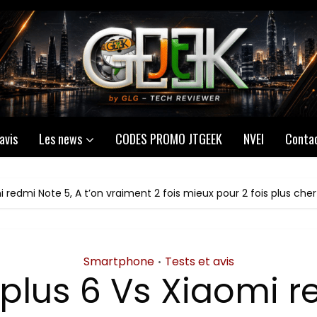
avis
Les news
CODES PROMO JTGEEK
NVEI
Conta
 redmi Note 5, A t’on vraiment 2 fois mieux pour 2 fois plus cher
Smartphone
Tests et avis
•
plus 6 Vs Xiaomi r