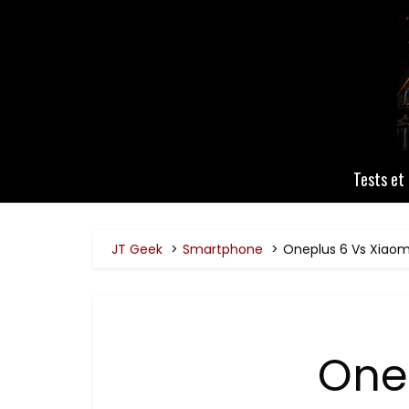
Tests et 
JT Geek
Smartphone
Oneplus 6 Vs Xiaomi
One