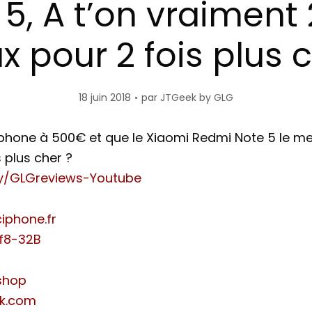
5, A t’on vraiment 
x pour 2 fois plus c
18 juin 2018
par
JTGeek by GLG
rtphone à 500€ et que le Xiaomi Redmi Note 5 le m
 plus cher ?
.ly/GLGreviews-Youtube
ciphone.fr
f8-32B
shop
ek.com