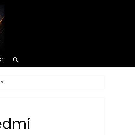
ct
 ?
edmi