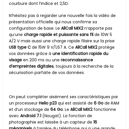
courbure dont l’indice et 2,5D.
N’hésitez pas à regarder une nouvelle fois la vidéo de
présentation officielle qui nous confirme sa
configuration de base. Le
AllCall MIX2
n’apporte pas
qu’une
charge rapide et puissante sans fil
de 10W 5
A/2 V mais aussi une charge rapide filaire sur la prise
USB type C
de 15W 9 V/1,67 A. Ce
AllCall MIX2
protège
vos données grâce à
une identification rapide du
visage
en 200 ms ou une
reconnaissance
d’empreintes digitales
, toujours à la recherche de la
sécurisation parfaite de vos données.
On peut compléter aisément ses caractéristiques par
un processeur
Helio p23
qui est assisté de
6 Go
de RAM
et d’un stockage de
64 Go
. Le
AllCall MIX2
fonctionne
avec
Android 7.1
(Nougat). La fonction de
photographie est laissée à un capteur de
16
mégapixels
à l’arrière du téléphone qui a une grande