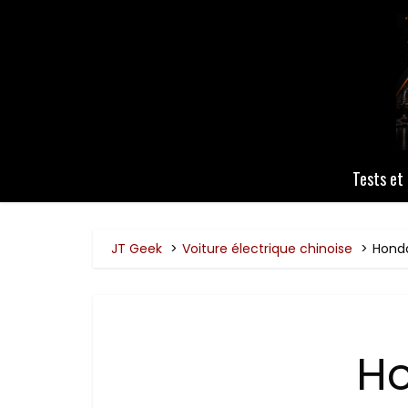
Tests et 
JT Geek
Voiture électrique chinoise
Honda
Ho