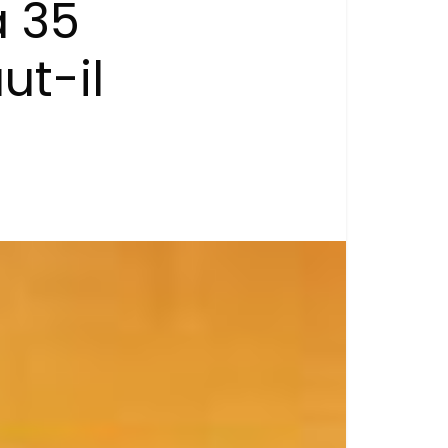
à 35
ut-il