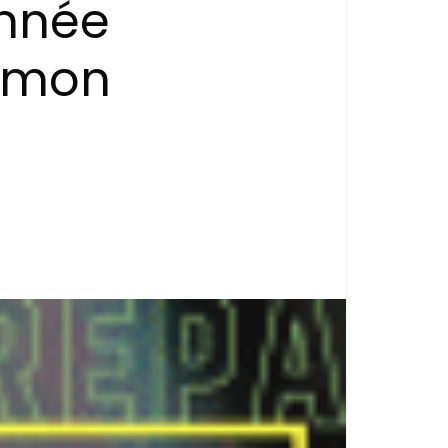
année
r mon