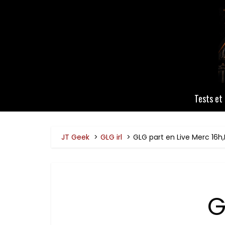
Tests et 
JT Geek
GLG irl
GLG part en Live Merc 16h,
G