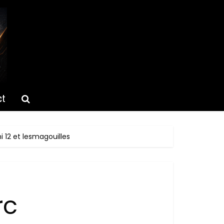
ct
i 12 et lesmagouilles
rc