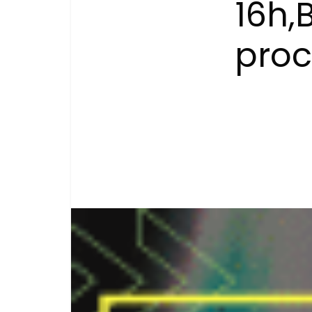
16h,
proc