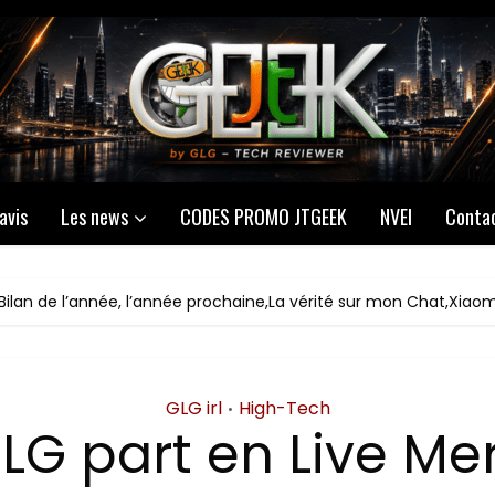
avis
Les news
CODES PROMO JTGEEK
NVEI
Conta
Bilan de l’année, l’année prochaine,La vérité sur mon Chat,Xiaom
GLG irl
High-Tech
•
LG part en Live Me