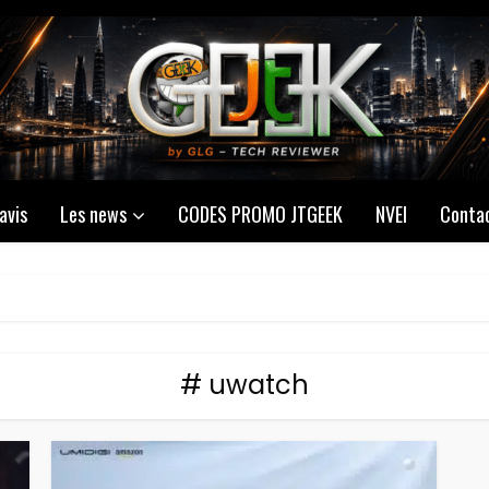
avis
Les news
CODES PROMO JTGEEK
NVEI
Conta
# uwatch