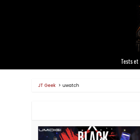
Tests et 
JT Geek
uwatch