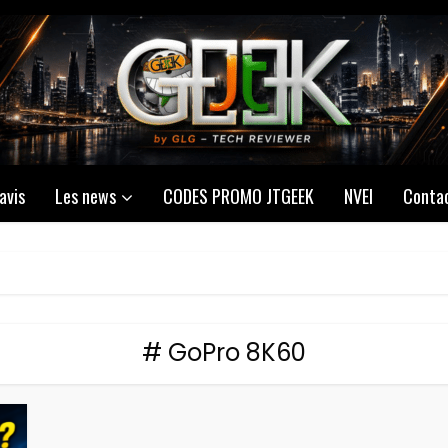
avis
Les news
CODES PROMO JTGEEK
NVEI
Conta
# GoPro 8K60